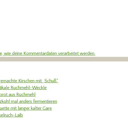
re, wie deine Kommentardaten verarbeitet werden.
gemachte Kirschen mit „Schuß“
tikale Ruchmehl-Weckle
rbrot aus Ruchmehl
tzkohl mal anders fermentieren
uette mit langer kalter Gare
kelruch-Laib