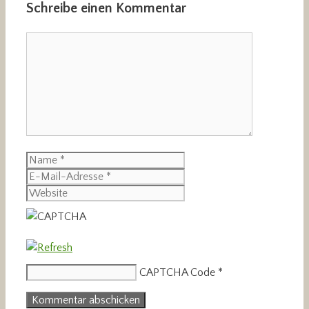
Schreibe einen Kommentar
Kommentar
Name
E-
Mail-
Website
Adresse
CAPTCHA Code
*