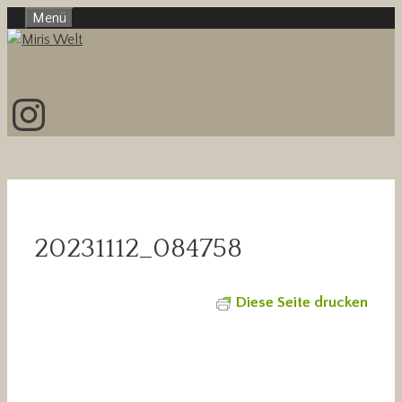
Zum
Menü
Inhalt
springen
Instagram
20231112_084758
Diese Seite drucken