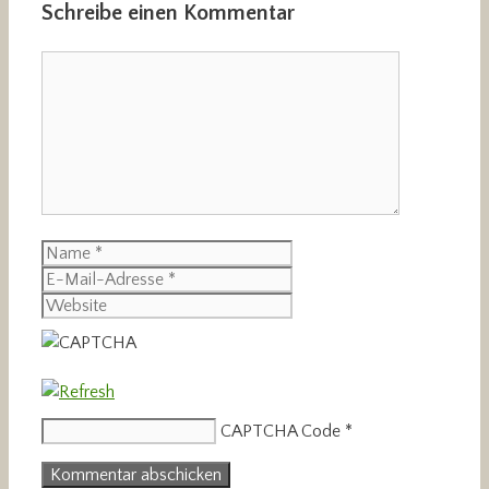
Schreibe einen Kommentar
Kommentar
Name
E-
Mail-
Website
Adresse
CAPTCHA Code
*