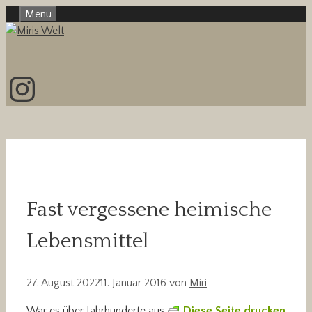
Zum
Menü
Inhalt
springen
Instagram
Fast vergessene heimische
Lebensmittel
27. August 2022
11. Januar 2016
von
Miri
War es über Jahrhunderte aus
Diese Seite drucken