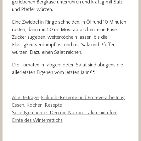
geriebenen Bergkäse unterrühren und kräftig mit Salz
und Pfeffer würzen.
Eine Zwiebel in Ringe schneiden, in Öl rund 10 Minuten
rösten, dann mit 50 ml Most ablöschen, eine Prise
Zucker zugeben, weiterköcheln lassen, bis die
Flüssigkeit verdampft ist und mit Salz und Pfeffer
würzen. Dazu einen Salat reichen.
Die Tomaten im abgebildeten Salat sind übrigens die
allerletzten Eigenen vom letzten Jahr 🙂
Kategorien
Schlag
Alle Beiträge
,
Einkoch-Rezepte und Ernteverarbeitung
Essen
,
Kochen
,
Rezepte
Selbstgemachtes Deo mit Natron – aluminiumfrei!
Ernte des Winterrettichs