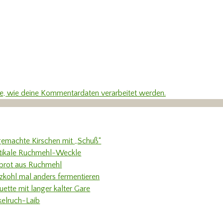
re, wie deine Kommentardaten verarbeitet werden.
gemachte Kirschen mit „Schuß“
tikale Ruchmehl-Weckle
rbrot aus Ruchmehl
tzkohl mal anders fermentieren
uette mit langer kalter Gare
kelruch-Laib