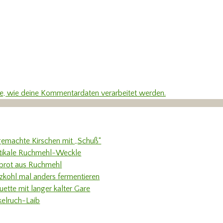
re, wie deine Kommentardaten verarbeitet werden.
gemachte Kirschen mit „Schuß“
tikale Ruchmehl-Weckle
rbrot aus Ruchmehl
tzkohl mal anders fermentieren
uette mit langer kalter Gare
kelruch-Laib