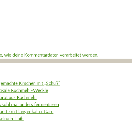
re, wie deine Kommentardaten verarbeitet werden.
gemachte Kirschen mit „Schuß“
tikale Ruchmehl-Weckle
rbrot aus Ruchmehl
tzkohl mal anders fermentieren
uette mit langer kalter Gare
kelruch-Laib