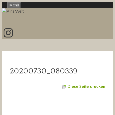
Zum
Menü
Inhalt
springen
Instagram
20200730_080339
Diese Seite drucken