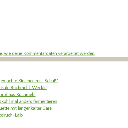
re, wie deine Kommentardaten verarbeitet werden.
gemachte Kirschen mit „Schuß“
tikale Ruchmehl-Weckle
rbrot aus Ruchmehl
tzkohl mal anders fermentieren
uette mit langer kalter Gare
kelruch-Laib