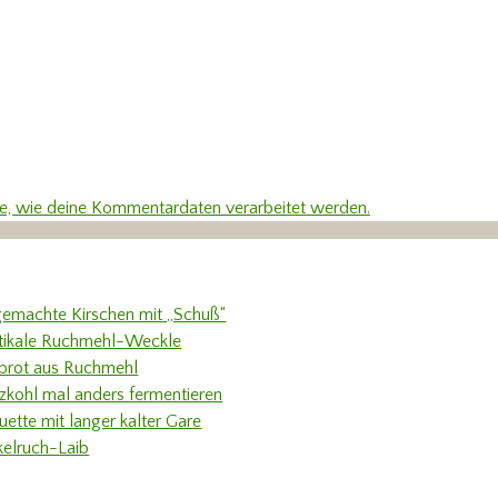
re, wie deine Kommentardaten verarbeitet werden.
gemachte Kirschen mit „Schuß“
tikale Ruchmehl-Weckle
rbrot aus Ruchmehl
tzkohl mal anders fermentieren
uette mit langer kalter Gare
kelruch-Laib