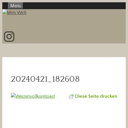
Zum
Menü
Inhalt
springen
Instagram
20240421_182608
Diese Seite drucken