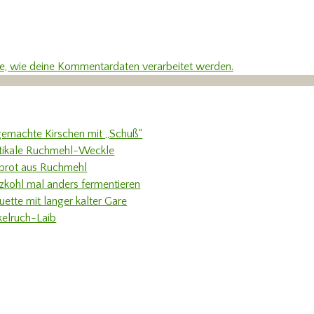
re, wie deine Kommentardaten verarbeitet werden.
gemachte Kirschen mit „Schuß“
tikale Ruchmehl-Weckle
rbrot aus Ruchmehl
tzkohl mal anders fermentieren
uette mit langer kalter Gare
kelruch-Laib