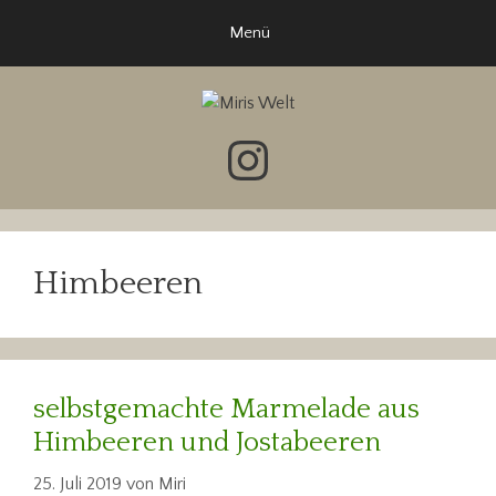
Zum
Menü
Inhalt
springen
Instagram
Himbeeren
selbstgemachte Marmelade aus
Himbeeren und Jostabeeren
25. Juli 2019
von
Miri