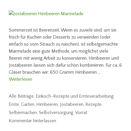
Sommerzeit ist Beerenzeit. Wenn es zuviele sind, um sie
frisch für Kuchen oder Desserts zu verwenden (oder
einfach so vom Strauch zu naschen), ist selbstgemachte
Marmelade eine gute Methode, um möglichst viele
Beeren mit wenig Arbeit zu konservieren. Himbeeren und
Jostabeeren lassen sich dafür schön kombinieren. Für ca. 6
Gläser brauchen wir: 650 Gramm Himbeeren …
Weiterlesen
Kategorien
Alle Beiträge
,
Einkoch-Rezepte und Ernteverarbeitung
Schlagwörter
Ernte
,
Garten
,
Himbeeren
,
Jostabeeren
,
Rezepte
,
Selbermachen
,
Selbstversorgung
,
Vorrat
Kommentar hinterlassen