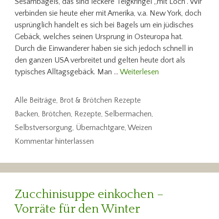
Sesambagels, das sind leckere Teigkringel „mit Loch“. Wir
verbinden sie heute eher mit Amerika, v.a. New York, doch
usprünglich handelt es sich bei Bagels um ein jüdisches
Gebäck, welches seinen Ursprung in Osteuropa hat.
Durch die Einwanderer haben sie sich jedoch schnell in
den ganzen USA verbreitet und gelten heute dort als
typisches Alltagsgebäck. Man …
Weiterlesen
Kategorien
Alle Beiträge
,
Brot & Brötchen Rezepte
Schlagwörter
Backen
,
Brötchen
,
Rezepte
,
Selbermachen
,
Selbstversorgung
,
Übernachtgare
,
Weizen
Kommentar hinterlassen
Zucchinisuppe einkochen –
Vorräte für den Winter