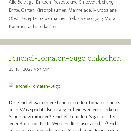
Kategorien
Alle Beiträge
,
Einkoch-Rezepte und Ernteverarbeitung
Schlagwörter
Ernte
,
Garten
,
Kirschpflaumen
,
Marmelade
,
Myrobalane
,
Obst
,
Rezepte
,
Selbermachen
,
Selbstversorgung
,
Vorrat
Kommentar hinterlassen
Fenchel-Tomaten-Sugo einkochen
25. Juli 2022
von
Miri
Der Fenchel war erntereif und die ersten Tomaten sind es
auch. Was spricht also dagegen, beides zu einer leckeren
Sauce zu verarbeiten? Fenchel-Tomaten-Sugo passt zu
jeder Sorte von Pasta. Werden die Gläser anschließend
auch noch eingeweckt, halten Sie sich monatelang ohne