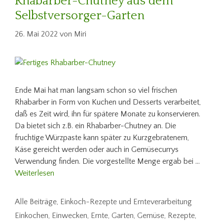
Rhabarber-Chutney aus dem
Selbstversorger-Garten
26. Mai 2022
von
Miri
Ende Mai hat man langsam schon so viel frischen
Rhabarber in Form von Kuchen und Desserts verarbeitet,
daß es Zeit wird, ihn für spätere Monate zu konservieren.
Da bietet sich z.B. ein Rhabarber-Chutney an. Die
fruchtige Würzpaste kann später zu Kurzgebratenem,
Käse gereicht werden oder auch in Gemüsecurrys
Verwendung finden. Die vorgestellte Menge ergab bei …
Weiterlesen
Kategorien
Alle Beiträge
,
Einkoch-Rezepte und Ernteverarbeitung
Schlagwörter
Einkochen
,
Einwecken
,
Ernte
,
Garten
,
Gemüse
,
Rezepte
,