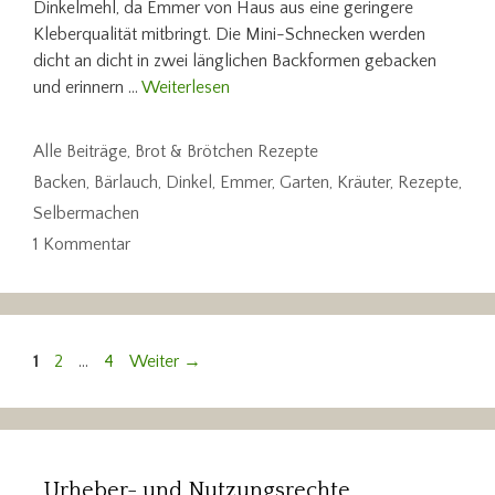
Dinkelmehl, da Emmer von Haus aus eine geringere
Kleberqualität mitbringt. Die Mini-Schnecken werden
dicht an dicht in zwei länglichen Backformen gebacken
und erinnern …
Weiterlesen
Kategorien
Alle Beiträge
,
Brot & Brötchen Rezepte
Schlagwörter
Backen
,
Bärlauch
,
Dinkel
,
Emmer
,
Garten
,
Kräuter
,
Rezepte
,
Selbermachen
1 Kommentar
Seite
Seite
Seite
1
2
…
4
Weiter
→
Urheber- und Nutzungsrechte