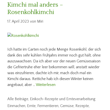
Kimchi mal anders –
Rosenkohlkimchi
17. April 2023
von
Miri
Ich hatte im Garten noch jede Menge Rosenkohl, der sich
dank des sehr kühlen Frühjahrs immer noch gut hält, ohne
auszuwachsen. Da ich aber vor der neuen Gemüsesaison
die Gefriertruhe eher leer bekommen will, anstatt wieder
was einzufrieren, dachte ich mir, mach doch mal ein
Kimchi daraus. Rettiche hab ich diesen Winter keinen
angebaut, aber …
Weiterlesen
Kategorien
Alle Beiträge
,
Einkoch-Rezepte und Ernteverarbeitung
Schlagwörter
Einmachen
,
Ernte
,
Fermentieren
,
Gemüse
,
Rezepte
,