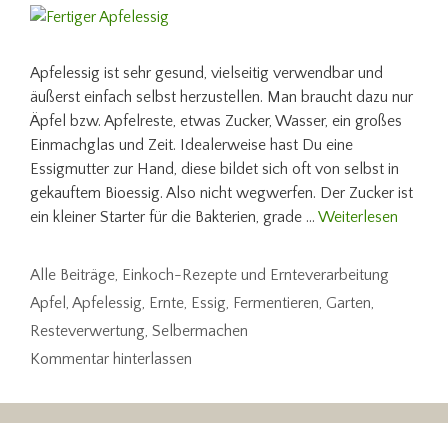
Apfelessig ist sehr gesund, vielseitig verwendbar und
äußerst einfach selbst herzustellen. Man braucht dazu nur
Äpfel bzw. Apfelreste, etwas Zucker, Wasser, ein großes
Einmachglas und Zeit. Idealerweise hast Du eine
Essigmutter zur Hand, diese bildet sich oft von selbst in
gekauftem Bioessig. Also nicht wegwerfen. Der Zucker ist
ein kleiner Starter für die Bakterien, grade …
Weiterlesen
Kategorien
Alle Beiträge
,
Einkoch-Rezepte und Ernteverarbeitung
Schlagwörter
Apfel
,
Apfelessig
,
Ernte
,
Essig
,
Fermentieren
,
Garten
,
Resteverwertung
,
Selbermachen
Kommentar hinterlassen