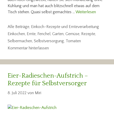
Kühlung und man hat auch blitzschnell etwas auf dem
Tisch stehen. Quasi selbst gemachtes …
Weiterlesen
Kategorien
Alle Beiträge
,
Einkoch-Rezepte und Ernteverarbeitung
Schlagwörter
Einkochen
,
Ernte
,
Fenchel
,
Garten
,
Gemüse
,
Rezepte
,
Selbermachen
,
Selbstversorgung
,
Tomaten
Kommentar hinterlassen
Eier-Radieschen-Aufstrich –
Rezepte für Selbstversorger
8. Juli 2022
von
Miri