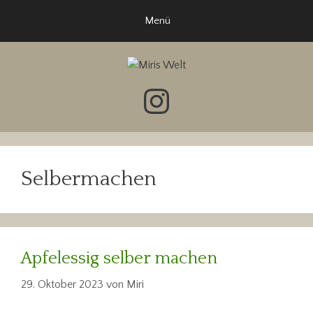
Zum
Menü
Inhalt
springen
Instagram
Selbermachen
Apfelessig selber machen
29. Oktober 2023
von
Miri