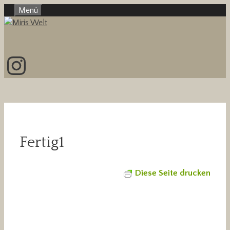
Zum
Menü
Inhalt
springen
Instagram
Fertig1
Diese Seite drucken