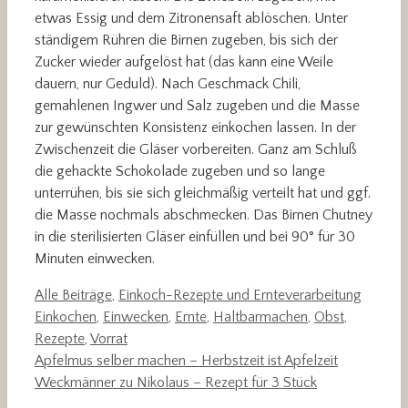
etwas Essig und dem Zitronensaft ablöschen. Unter
ständigem Rühren die Birnen zugeben, bis sich der
Zucker wieder aufgelöst hat (das kann eine Weile
dauern, nur Geduld). Nach Geschmack Chili,
gemahlenen Ingwer und Salz zugeben und die Masse
zur gewünschten Konsistenz einkochen lassen. In der
Zwischenzeit die Gläser vorbereiten. Ganz am Schluß
die gehackte Schokolade zugeben und so lange
unterrühen, bis sie sich gleichmäßig verteilt hat und ggf.
die Masse nochmals abschmecken. Das Birnen Chutney
in die sterilisierten Gläser einfüllen und bei 90° für 30
Minuten einwecken.
Kategorien
Schlag
Alle Beiträge
,
Einkoch-Rezepte und Ernteverarbeitung
Einkochen
,
Einwecken
,
Ernte
,
Haltbarmachen
,
Obst
,
Rezepte
,
Vorrat
Apfelmus selber machen – Herbstzeit ist Apfelzeit
Weckmänner zu Nikolaus – Rezept für 3 Stück