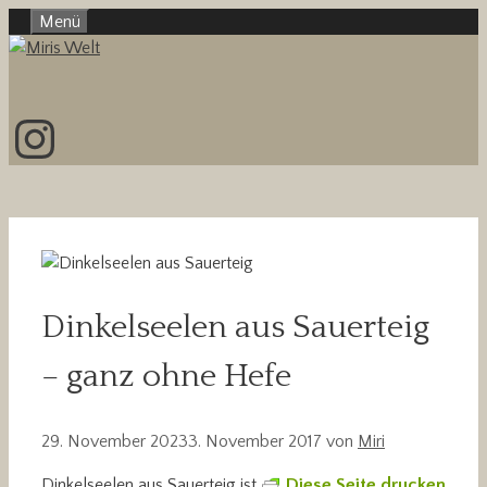
Zum
Menü
Inhalt
springen
Instagram
Dinkelseelen aus Sauerteig
– ganz ohne Hefe
29. November 2023
3. November 2017
von
Miri
Dinkelseelen aus Sauerteig ist
Diese Seite drucken