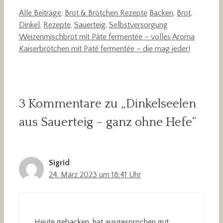
Kategorien
Schlagwörter
Alle Beiträge
,
Brot & Brötchen Rezepte
Backen
,
Brot
,
Dinkel
,
Rezepte
,
Sauerteig
,
Selbstversorgung
Weizenmischbrot mit Pâte fermentée – volles Aroma
Kaiserbrötchen mit Patê fermentée – die mag jeder!
3 Kommentare zu „Dinkelseelen
aus Sauerteig – ganz ohne Hefe“
Sigrid
24. März 2023 um 18:41 Uhr
Heute gebacken, hat ausgesprochen gut