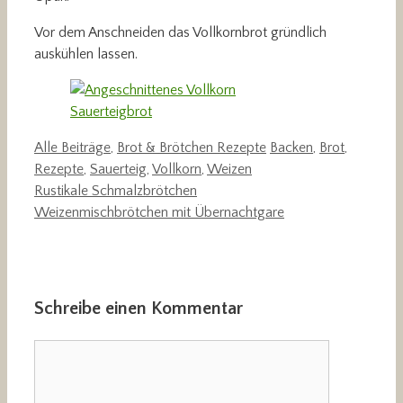
Vor dem Anschneiden das Vollkornbrot gründlich
auskühlen lassen.
Kategorien
Schlagwörter
Alle Beiträge
,
Brot & Brötchen Rezepte
Backen
,
Brot
,
Rezepte
,
Sauerteig
,
Vollkorn
,
Weizen
Rustikale Schmalzbrötchen
Weizenmischbrötchen mit Übernachtgare
Schreibe einen Kommentar
Kommentar