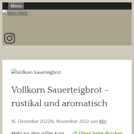
Zum
Menü
Inhalt
springen
Instagram
Vollkorn Sauerteigbrot –
rustikal und aromatisch
16. Dezember 2022
16. November 2022
von
Miri
Mehl aus dem vollen Korn,
Diese Seite drucken