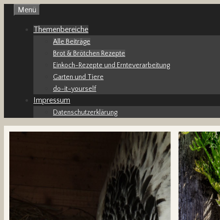
Zum
Menü
Inhalt
Themenbereiche
springen
Alle Beiträge
Brot & Brötchen Rezepte
Einkoch-Rezepte und Ernteverarbeitung
Garten und Tiere
do-it-yourself
Impressum
Datenschutzerklärung