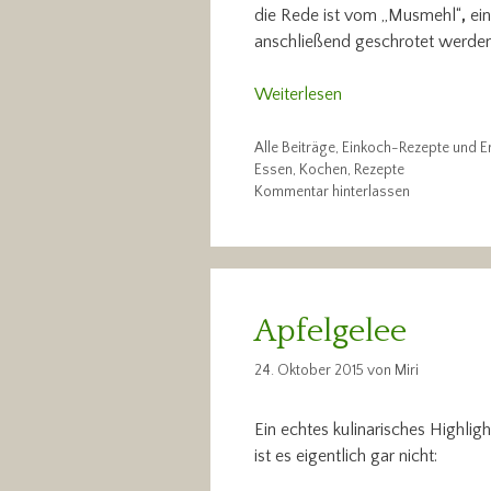
die Rede ist vom „Musmehl“
,
ei
anschließend geschrotet werden
Weiterlesen
Kategorien
Alle Beiträge
,
Einkoch-Rezepte und E
Schlagwörter
Essen
,
Kochen
,
Rezepte
Kommentar hinterlassen
Apfelgelee
24. Oktober 2015
von
Miri
Ein echtes kulinarisches Highlig
ist es eigentlich gar nicht: