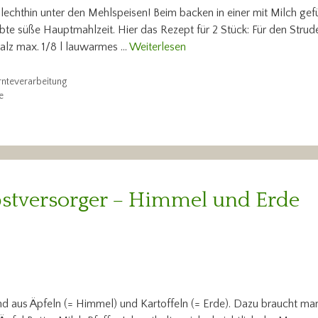
chlechthin unter den Mehlspeisen! Beim backen in einer mit Milch gef
liebte süße Hauptmahlzeit. Hier das Rezept für 2 Stück: Für den Stru
 Salz max. 1/8 l lauwarmes …
Weiterlesen
rnteverarbeitung
e
bstversorger – Himmel und Erde
nd aus Äpfeln (= Himmel) und Kartoffeln (= Erde). Dazu braucht ma