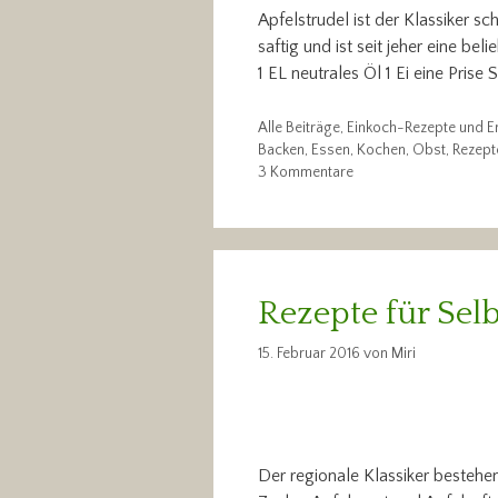
Apfelstrudel ist der Klassiker s
saftig und ist seit jeher eine be
1 EL neutrales Öl 1 Ei eine Prise
Kategorien
Alle Beiträge
,
Einkoch-Rezepte und E
Schlagwörter
Backen
,
Essen
,
Kochen
,
Obst
,
Rezept
3 Kommentare
Rezepte für Sel
15. Februar 2016
von
Miri
Der regionale Klassiker bestehe