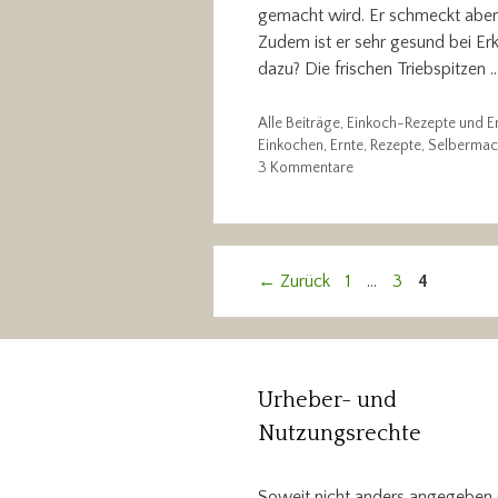
gemacht wird. Er schmeckt aber 
Zudem ist er sehr gesund bei 
dazu? Die frischen Triebspitzen 
Kategorien
Alle Beiträge
,
Einkoch-Rezepte und E
Schlagwörter
Einkochen
,
Ernte
,
Rezepte
,
Selbermac
3 Kommentare
Seite
Seite
Seite
←
Zurück
1
…
3
4
Urheber- und
Nutzungsrechte
Soweit nicht anders angegeben (