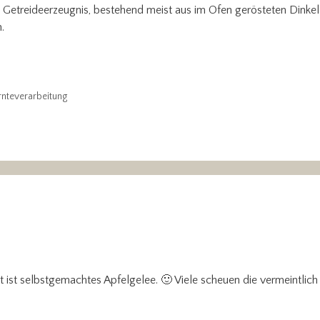
n Getreideerzeugnis, bestehend meist aus im Ofen gerösteten Dink
.
rnteverarbeitung
ht ist selbstgemachtes Apfelgelee. 🙂 Viele scheuen die vermeintlic