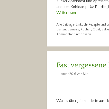
Zucker Apfelmost und Apfelsaft Ä
anderen Kohldampf 😀 Für die „E
Weiterlesen
Kategorien
Alle Beiträge
,
Einkoch-Rezepte und E
Schlagwörter
Garten
,
Gemüse
,
Kochen
,
Obst
,
Selb
Kommentar hinterlassen
Fast vergessene
11. Januar 2016
von
Miri
War es über Jahrhunderte aus d