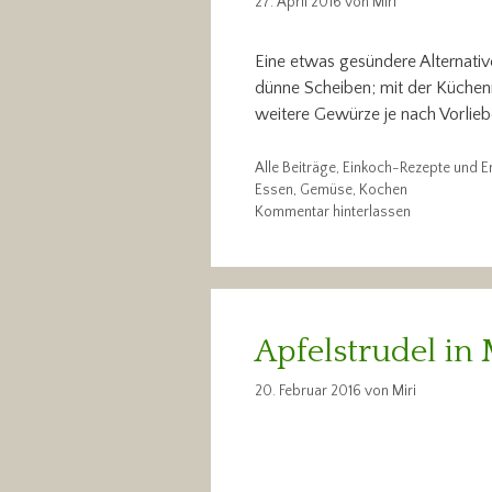
27. April 2016
von
Miri
Eine etwas gesündere Alternative
dünne Scheiben; mit der Küchenm
weitere Gewürze je nach Vorliebe
Kategorien
Alle Beiträge
,
Einkoch-Rezepte und E
Schlagwörter
Essen
,
Gemüse
,
Kochen
Kommentar hinterlassen
Apfelstrudel in 
20. Februar 2016
von
Miri