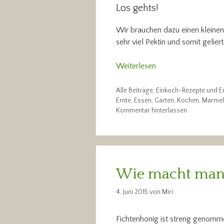
Los gehts!
Wir brauchen dazu einen kleinen E
sehr viel Pektin und somit gelie
Weiterlesen
Kategorien
Alle Beiträge
,
Einkoch-Rezepte und E
Schlagwörter
Ernte
,
Essen
,
Garten
,
Kochen
,
Marmel
Kommentar hinterlassen
Wie macht man 
4. Juni 2015
von
Miri
Fichtenhonig ist streng genommen