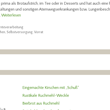
prima als Brotaufstrich, im Tee oder in Desserts und hat auch eine 
Erkältungen und sonstigen Atemwegserkrankungen bzw. Lungenbes
…
Weiterlesen
rnteverarbeitung
hen
,
Selbstversorgung
,
Vorrat
Eingemachte Kirschen mit „Schuß“
Rustikale Ruchmehl-Weckle
Bierbrot aus Ruchmehl
z.B.