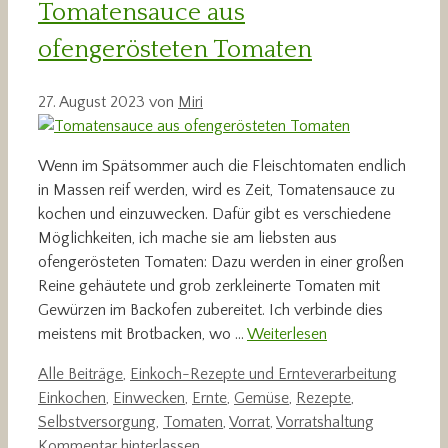
Tomatensauce aus
ofengerösteten Tomaten
27. August 2023
von
Miri
Wenn im Spätsommer auch die Fleischtomaten endlich
in Massen reif werden, wird es Zeit, Tomatensauce zu
kochen und einzuwecken. Dafür gibt es verschiedene
Möglichkeiten, ich mache sie am liebsten aus
ofengerösteten Tomaten: Dazu werden in einer großen
Reine gehäutete und grob zerkleinerte Tomaten mit
Gewürzen im Backofen zubereitet. Ich verbinde dies
meistens mit Brotbacken, wo …
Weiterlesen
Kategorien
Schlag
Alle Beiträge
,
Einkoch-Rezepte und Ernteverarbeitung
Einkochen
,
Einwecken
,
Ernte
,
Gemüse
,
Rezepte
,
Selbstversorgung
,
Tomaten
,
Vorrat
,
Vorratshaltung
Kommentar hinterlassen