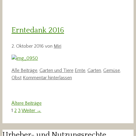
Erntedank 2016
2. Oktober 2016
von
Miri
Kategorien
Schlagwörter
Alle Beiträge
,
Garten und Tiere
Ernte
,
Garten
,
Gemüse
,
Obst
Kommentar hinterlassen
Ältere Beiträge
Seite
Seite
Seite
1
2
3
Weiter
→
Urheber- und Nutzungsrechte