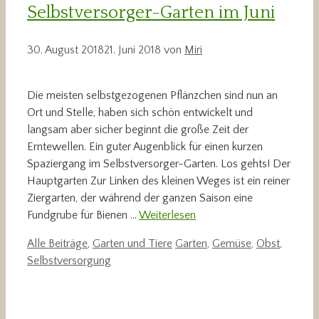
Selbstversorger-Garten im Juni
30. August 2018
21. Juni 2018
von
Miri
Die meisten selbstgezogenen Pflänzchen sind nun an
Ort und Stelle, haben sich schön entwickelt und
langsam aber sicher beginnt die große Zeit der
Erntewellen. Ein guter Augenblick für einen kurzen
Spaziergang im Selbstversorger-Garten. Los gehts! Der
Hauptgarten Zur Linken des kleinen Weges ist ein reiner
Ziergarten, der während der ganzen Saison eine
Fundgrube für Bienen …
Weiterlesen
Kategorien
Schlagwörter
Alle Beiträge
,
Garten und Tiere
Garten
,
Gemüse
,
Obst
,
Selbstversorgung