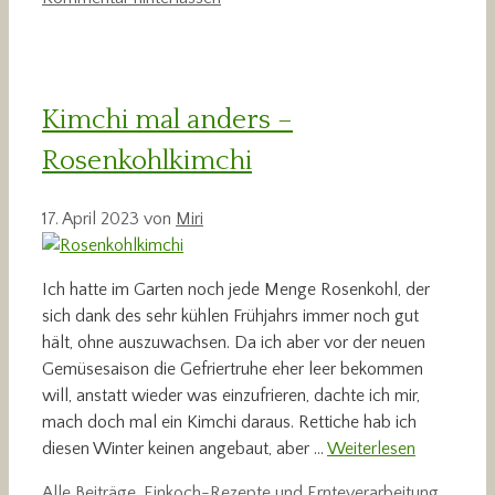
Kimchi mal anders –
Rosenkohlkimchi
17. April 2023
von
Miri
Ich hatte im Garten noch jede Menge Rosenkohl, der
sich dank des sehr kühlen Frühjahrs immer noch gut
hält, ohne auszuwachsen. Da ich aber vor der neuen
Gemüsesaison die Gefriertruhe eher leer bekommen
will, anstatt wieder was einzufrieren, dachte ich mir,
mach doch mal ein Kimchi daraus. Rettiche hab ich
diesen Winter keinen angebaut, aber …
Weiterlesen
Kategorien
Schlag
Alle Beiträge
,
Einkoch-Rezepte und Ernteverarbeitung