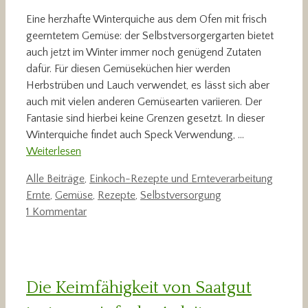
Eine herzhafte Winterquiche aus dem Ofen mit frisch
geerntetem Gemüse: der Selbstversorgergarten bietet
auch jetzt im Winter immer noch genügend Zutaten
dafür. Für diesen Gemüseküchen hier werden
Herbstrüben und Lauch verwendet, es lässt sich aber
auch mit vielen anderen Gemüsearten variieren. Der
Fantasie sind hierbei keine Grenzen gesetzt. In dieser
Winterquiche findet auch Speck Verwendung, …
Weiterlesen
Kategorien
Schlag
Alle Beiträge
,
Einkoch-Rezepte und Ernteverarbeitung
Ernte
,
Gemüse
,
Rezepte
,
Selbstversorgung
1 Kommentar
Die Keimfähigkeit von Saatgut