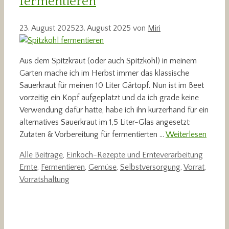
fermentieren
23. August 2025
23. August 2025
von
Miri
Aus dem Spitzkraut (oder auch Spitzkohl) in meinem
Garten mache ich im Herbst immer das klassische
Sauerkraut für meinen 10 Liter Gärtopf. Nun ist im Beet
vorzeitig ein Kopf aufgeplatzt und da ich grade keine
Verwendung dafür hatte, habe ich ihn kurzerhand für ein
alternatives Sauerkraut im 1,5 Liter-Glas angesetzt:
Zutaten & Vorbereitung für fermentierten …
Weiterlesen
Kategorien
Schlag
Alle Beiträge
,
Einkoch-Rezepte und Ernteverarbeitung
Ernte
,
Fermentieren
,
Gemüse
,
Selbstversorgung
,
Vorrat
,
Vorratshaltung