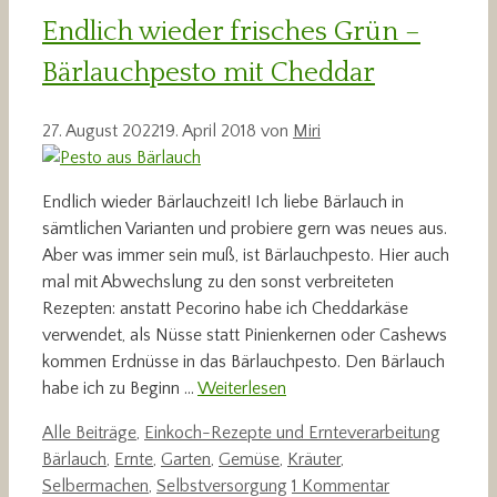
Endlich wieder frisches Grün –
Bärlauchpesto mit Cheddar
27. August 2022
19. April 2018
von
Miri
Endlich wieder Bärlauchzeit! Ich liebe Bärlauch in
sämtlichen Varianten und probiere gern was neues aus.
Aber was immer sein muß, ist Bärlauchpesto. Hier auch
mal mit Abwechslung zu den sonst verbreiteten
Rezepten: anstatt Pecorino habe ich Cheddarkäse
verwendet, als Nüsse statt Pinienkernen oder Cashews
kommen Erdnüsse in das Bärlauchpesto. Den Bärlauch
habe ich zu Beginn …
Weiterlesen
Kategorien
Schlag
Alle Beiträge
,
Einkoch-Rezepte und Ernteverarbeitung
Bärlauch
,
Ernte
,
Garten
,
Gemüse
,
Kräuter
,
Selbermachen
,
Selbstversorgung
1 Kommentar