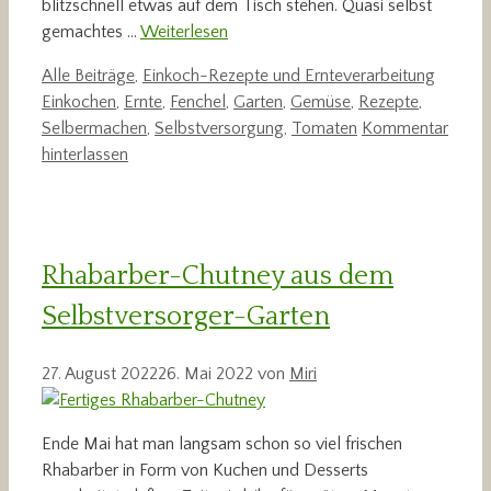
blitzschnell etwas auf dem Tisch stehen. Quasi selbst
gemachtes …
Weiterlesen
Kategorien
Schlag
Alle Beiträge
,
Einkoch-Rezepte und Ernteverarbeitung
Einkochen
,
Ernte
,
Fenchel
,
Garten
,
Gemüse
,
Rezepte
,
Selbermachen
,
Selbstversorgung
,
Tomaten
Kommentar
hinterlassen
Rhabarber-Chutney aus dem
Selbstversorger-Garten
27. August 2022
26. Mai 2022
von
Miri
Ende Mai hat man langsam schon so viel frischen
Rhabarber in Form von Kuchen und Desserts