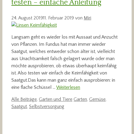
testen – einfache Anleitung
24. August 2019
11. Februar 2019
von
Miri
Langsam geht es wieder los mit Aussaat und Anzucht
von Pflanzen. Im Fundus hat man immer wieder
Saatgut, welches entweder schon älter ist, vielleicht
aus Unachtsamkeit falsch gelagert wurde oder man
möchte ausprobieren, ob etwas überhaupt keimfähig
ist. Also testen wir einfach die Keimfähigkeit von
Saatgut.Das kann man ganz einfach ausprobieren: in
eine flache Schüssel …
Weiterlesen
Kategorien
Schlagwörter
Alle Beiträge
,
Garten und Tiere
Garten
,
Gemüse
,
Saatgut
,
Selbstversorgung