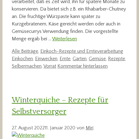
verarbeitet, daß es Zeit wird, ihn für spätere Monate zu
konservieren. Da bietet sich z.B. ein Rhabarber-Chutney
an. Die fruchtige Würzpaste kann später zu
Kurzgebratenem, Käse gereicht werden oder auch in
Gemüsecurrys Verwendung finden. Die vorgestellte
Menge ergab bei …
Weiterlesen
Kategorien
Schlag
Alle Beiträge
,
Einkoch-Rezepte und Ernteverarbeitung
Einkochen
,
Einwecken
,
Ernte
,
Garten
,
Gemüse
,
Rezepte
,
Selbermachen
,
Vorrat
Kommentar hinterlassen
Winterquiche – Rezepte für
Selbstversorger
27. August 2022
11. Januar 2020
von
Miri